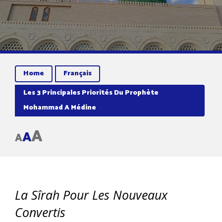
Home
Français
Les 3 Principales Priorités Du Prophète
Mohammad A Médine
A
A
A
La Sîrah Pour Les Nouveaux
Convertis