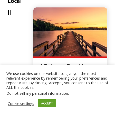
Local
Il
4 Raisons Derrière
Notre Conversion A
We use cookies on our website to give you the most
L'islam
relevant experience by remembering your preferences and
repeat visits. By clicking “Accept”, you consent to the use of
ALL the cookies.
Do not sell my personal information
.
Cookie settings
ACCEPT