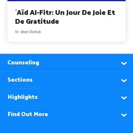
`Aïd Al-Fitr: Un Jour De Joie Et
De Gratitude
Dr. Wael Shehab
Counseling
Sections
Highlights
Find Out More