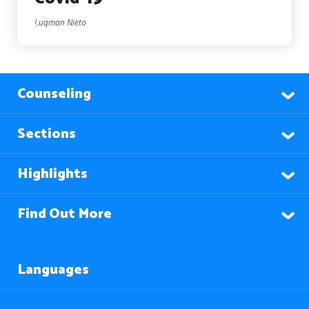
Luqman Nieto
Counseling
Sections
Highlights
Find Out More
Languages