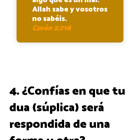
algo que es un mal.
Allah sabe y vosotros
no sabéis.
Corán 2:216
4. ¿Confías en que tu
dua (súplica) será
respondida de una