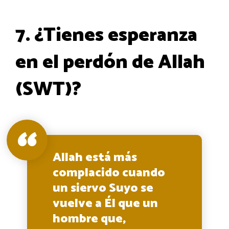
7. ¿Tienes esperanza
en el perdón de Allah
(SWT)?
Allah está más
complacido cuando
un siervo Suyo se
vuelve a Él que un
hombre que,