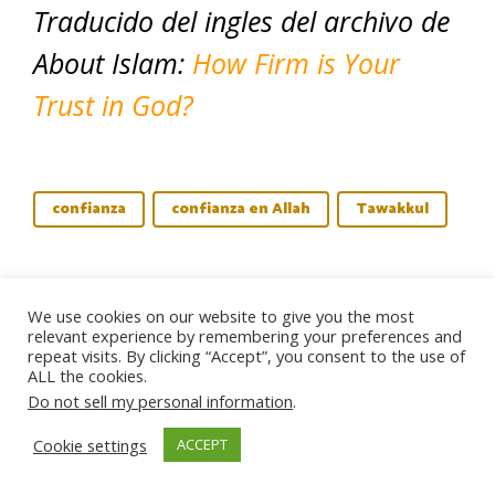
Traducido del ingles del archivo de
About Islam:
How Firm is Your
Trust in God?
confianza
confianza en Allah
Tawakkul
About Theresa Corbin
We use cookies on our website to give you the most
relevant experience by remembering your preferences and
repeat visits. By clicking “Accept”, you consent to the use of
ALL the cookies.
Theresa Corbin
is the author of
The
Do not sell my personal information
.
Islamic, Adult Coloring Book
and co-author
Cookie settings
ACCEPT
of
The New Muslim’s Field Guide
. Corbin is a
French-creole American and Muslimah