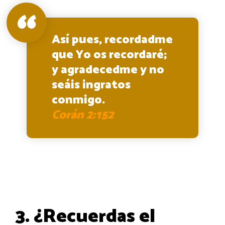
Así pues, recordadme
que Yo os recordaré;
y agradecedme y no
seáis ingratos
conmigo.
Corán 2:152
3. ¿Recuerdas el