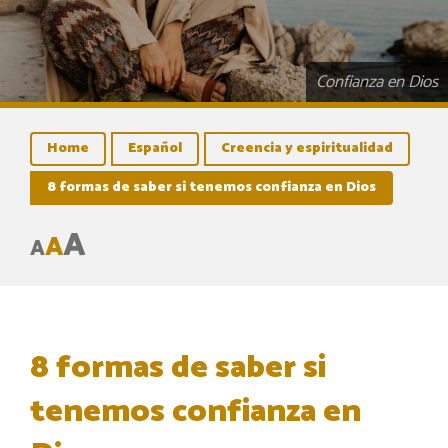
Confianza en Dios
Home
Español
Creencia y espiritualidad
8 formas de saber si tenemos confianza en Dios
A
A
A
8 formas de saber si
tenemos confianza en