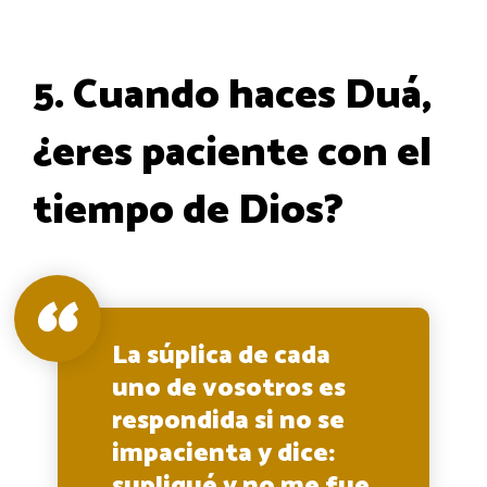
5. Cuando haces Duá,
¿eres paciente con el
tiempo de Dios?
La súplica de cada
uno de vosotros es
respondida si no se
impacienta y dice:
supliqué y no me fue