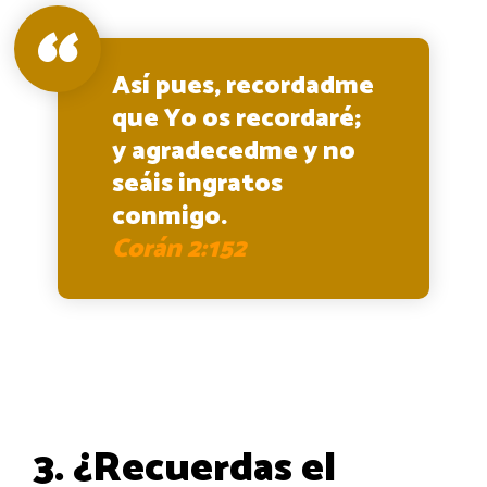
Así pues, recordadme
que Yo os recordaré;
y agradecedme y no
seáis ingratos
conmigo.
Corán 2:152
3. ¿Recuerdas el