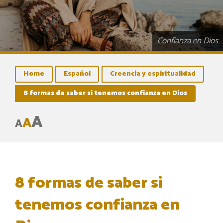
Confianza en Dios
Home
Español
Creencia y espiritualidad
8 formas de saber si tenemos confianza en Dios
A
A
A
8 formas de saber si
tenemos confianza en