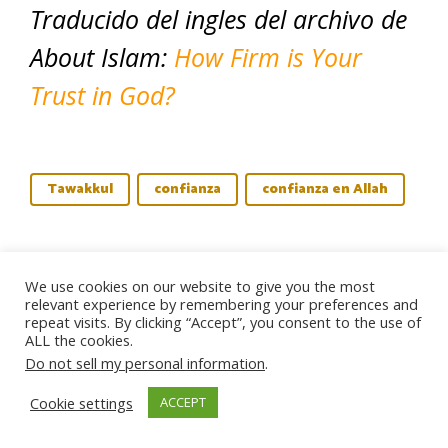
Traducido del ingles del archivo de
About Islam:
How Firm is Your
Trust in God?
Tawakkul
confianza
confianza en Allah
About Theresa Corbin
We use cookies on our website to give you the most
relevant experience by remembering your preferences and
repeat visits. By clicking “Accept”, you consent to the use of
ALL the cookies.
Theresa Corbin
is the author of
The
Do not sell my personal information
.
Islamic, Adult Coloring Book
and co-author
Cookie settings
ACCEPT
of
The New Muslim’s Field Guide
. Corbin is a
French-creole American and Muslimah