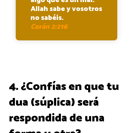
algo que es un mal.
Allah sabe y vosotros
no sabéis.
Corán 2:216
4. ¿Confías en que tu
dua (súplica) será
respondida de una