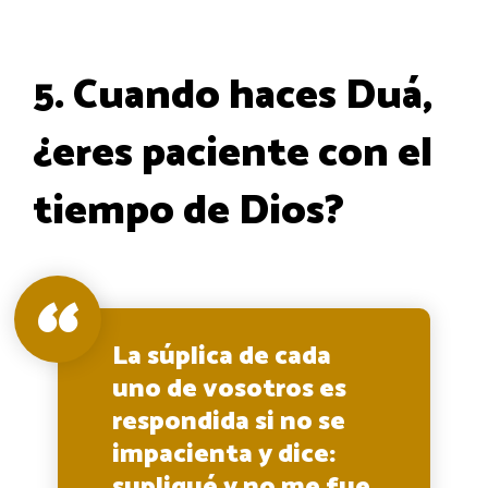
5. Cuando haces Duá,
¿eres paciente con el
tiempo de Dios?
La súplica de cada
uno de vosotros es
respondida si no se
impacienta y dice:
supliqué y no me fue