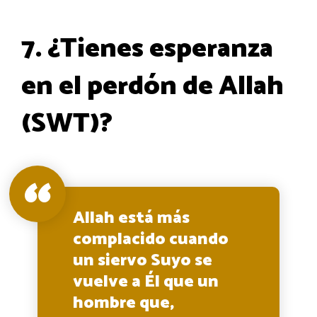
7. ¿Tienes esperanza
en el perdón de Allah
(SWT)?
Allah está más
complacido cuando
un siervo Suyo se
vuelve a Él que un
hombre que,