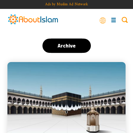
Ads by Muslim Ad Network
Archive