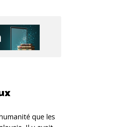
oux
’humanité que les