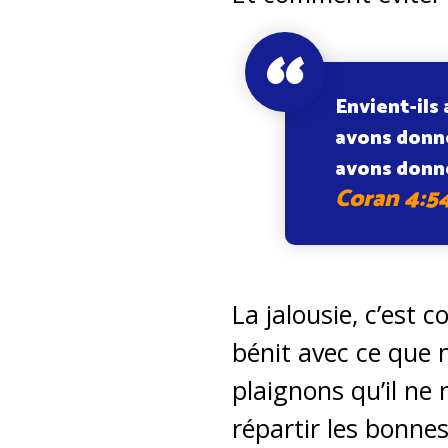
Envient-ils 
avons donné
avons donn
Coran 4:5
La jalousie, c’est 
bénit avec ce que 
plaignons qu’il ne
répartir les bonnes