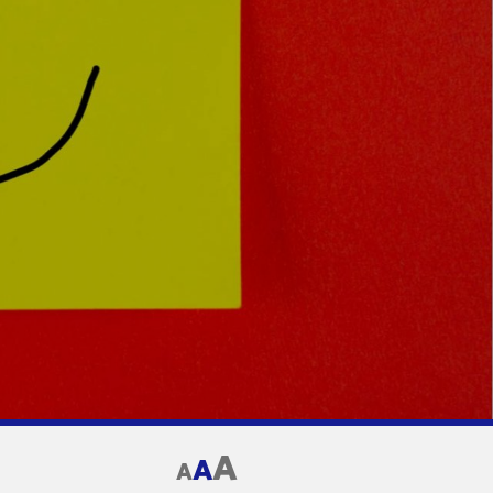
A
A
A