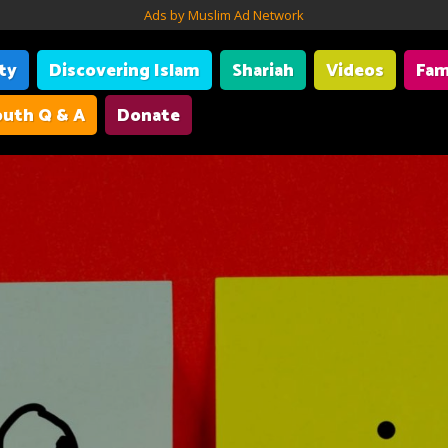
Ads by Muslim Ad Network
ity
Discovering Islam
Shariah
Videos
Fam
uth Q & A
Donate