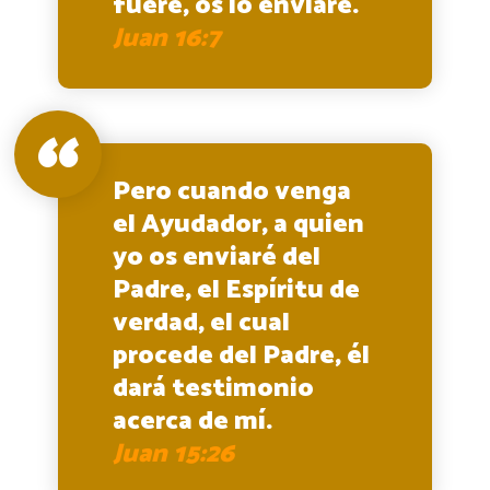
fuere, os lo enviaré.
Juan 16:7
Pero cuando venga
el Ayudador, a quien
yo os enviaré del
Padre, el Espíritu de
verdad, el cual
procede del Padre, él
dará testimonio
acerca de mí.
Juan 15:26