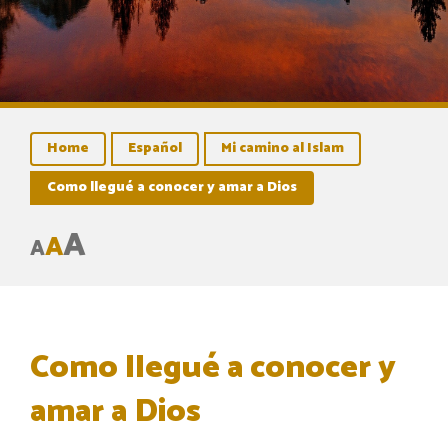
Home
Español
Mi camino al Islam
Como llegué a conocer y amar a Dios
A
A
A
Como llegué a conocer y
amar a Dios