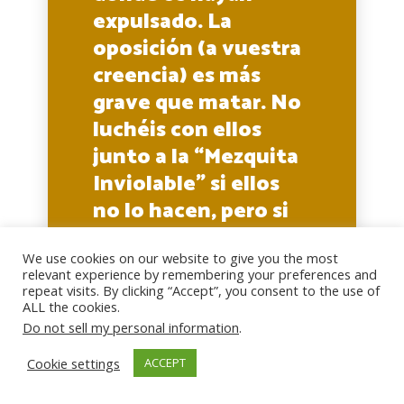
expulsado. La
oposición (a vuestra
creencia) es más
grave que matar. No
luchéis con ellos
junto a la “Mezquita
Inviolable” si ellos
no lo hacen, pero si
os atacan, matadlos;
esta es la
We use cookies on our website to give you the most
relevant experience by remembering your preferences and
recompensa de los
repeat visits. By clicking “Accept”, you consent to the use of
ALL the cookies.
incrédulos.
Do not sell my personal information
.
Corán 2:190-191
Cookie settings
ACCEPT