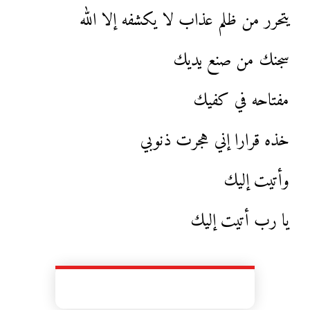
يتحرر من ظلم عذاب لا يكشفه إلا الله
سجنك من صنع يديك
مفتاحه في كفيك
خذه قرارا إني هجرت ذنوبي
وأتيت إليك
يا رب أتيت إليك