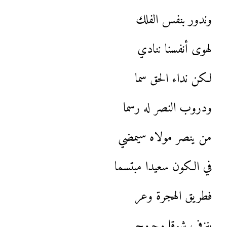
وندور بنفس الفلك
لهوى أنفسنا ننادي
لكن نداء الحق سما
ودروب النصر له رسما
من ينصر مولاه سيمضي
في الكون سعيدا مبتسما
فطريق الهجرة وعر
ينزف شوقا وجروح