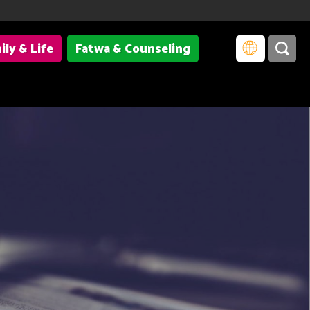
ily & Life
Fatwa & Counseling