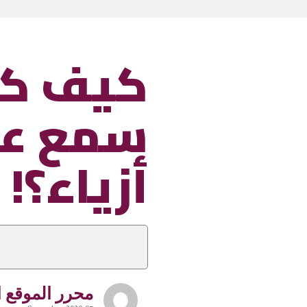
كيف كا
سمع عن
أزياء؟!
محرر الموقع ا