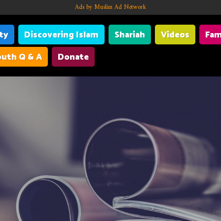
Ads by Muslim Ad Network
ity
Discovering Islam
Shariah
Videos
Fam
uth Q & A
Donate