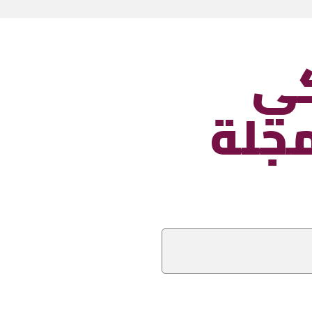
كي
جلة