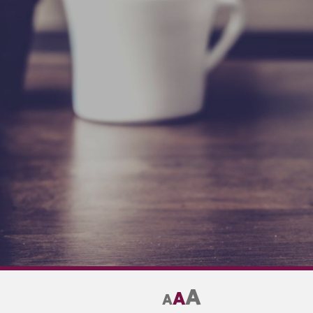
A
A
A