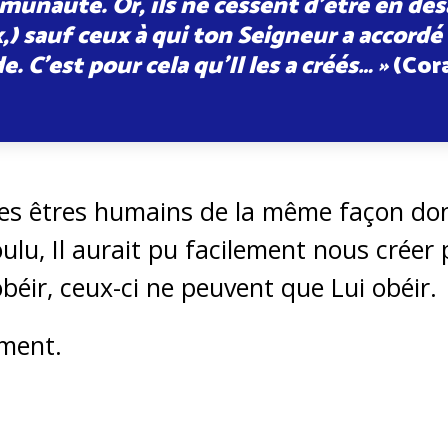
unauté. Or, ils ne cessent d’être en dé
,) sauf ceux à qui ton Seigneur a accordé
. C’est pour cela qu’Il les a créés… »
(Cora
les êtres humains de la même façon dont
 voulu, Il aurait pu facilement nous créer
béir, ceux-ci ne peuvent que Lui obéir.
ement.