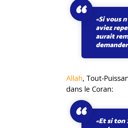
«Si vous 
aviez repe
aurait rem
demanderai
Allah
, Tout-Puissa
dans le Coran:
«Et si ton