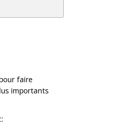
pour faire
lus importants
t: