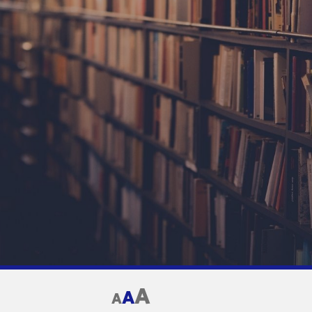
A
A
A