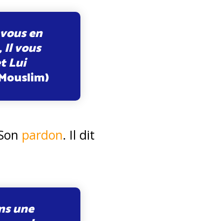
 vous en
 Il vous
t Lui
Mouslim)
 Son
pardon
. Il dit
ens une