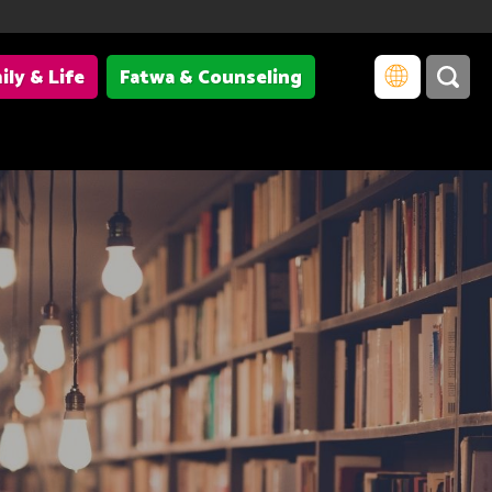
ily & Life
Fatwa & Counseling