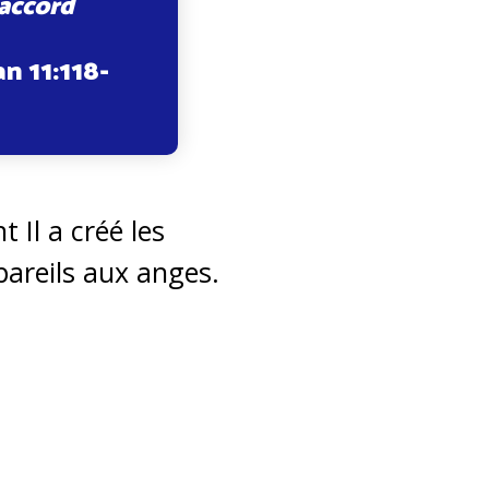
saccord
n 11:118-
 Il a créé les
 pareils aux anges.