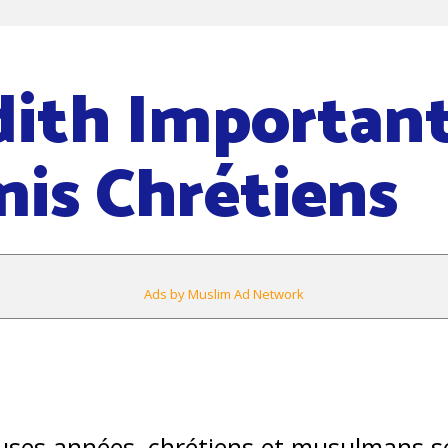
ith Importan
is Chrétiens
Ads by Muslim Ad Network
t
ses années, chrétiens et musulmans s