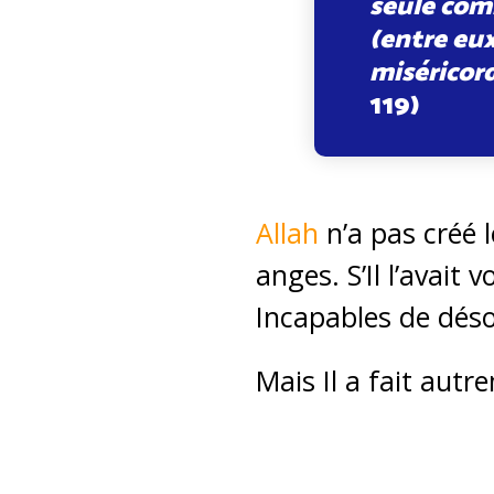
seule comm
(entre eux
miséricorde
119)
Allah
n’a pas créé 
anges. S’Il l’avait
Incapables de déso
Mais Il a fait autr