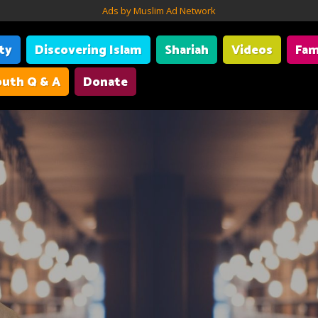
Ads by Muslim Ad Network
ity
Discovering Islam
Shariah
Videos
Fam
uth Q & A
Donate