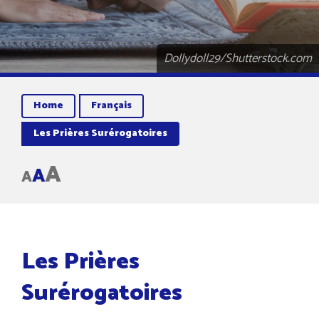
Dollydoll29/Shutterstock.com
Home
Français
Les Prières Surérogatoires
A
A
A
Les Prières
Surérogatoires