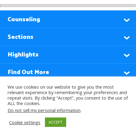
Counseling
Sections
Highlights
Find Out More
We use cookies on our website to give you the most
relevant experience by remembering your preferences and
Languages
repeat visits. By clicking “Accept”, you consent to the use of
ALL the cookies.
Do not sell my personal information
.
Subscribe to our Newsletter
Cookie settings
ACCEPT