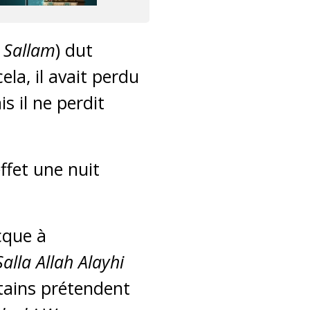
a Sallam
) dut
ela, il avait perdu
s il ne perdit
effet une nuit
cque à
Salla Allah Alayhi
rtains prétendent