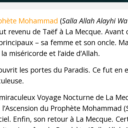
phète Mohammad
(
Salla Allah Alayhi W
 fut revenu de Taëf à La Mecque. Avant c
principaux – sa femme et son oncle. Mai
la miséricorde et l’aide d’Allah.
 ouvrit les portes du Paradis. Ce fut en 
culeuse.
le miraculeux Voyage Nocturne de La Me
e, l’Ascension du Prophète Mohammad (
e ciel. Enfin, son retour à La Mecque. Ce