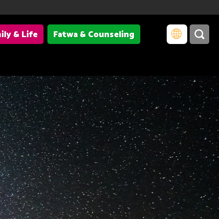
ily & Life
Fatwa & Counseling