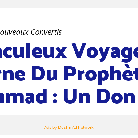
Nouveaux Convertis
aculeux Voyag
ne Du Prophè
mad : Un Don 
Ads by Muslim Ad Network