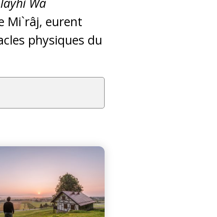
Alayhi Wa
le Mi`râj, eurent
miracles physiques du