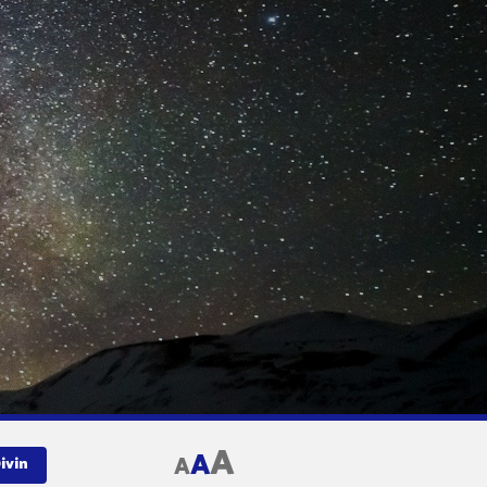
A
A
A
ivin