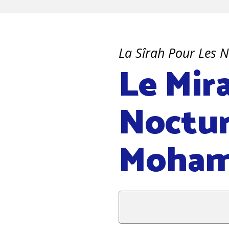
La Sîrah Pour Les 
Le Mir
Noctur
Moham