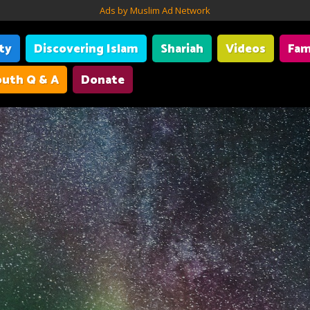
Ads by Muslim Ad Network
ity
Discovering Islam
Shariah
Videos
Fam
uth Q & A
Donate