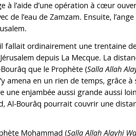
e à l’aide d’une opération à cœur ouvert.
vec de l’eau de Zamzam. Ensuite, l’ange
rusalem.
il fallait ordinairement une trentaine d
Jérusalem depuis La Mecque. La distan
l-Bourâq que le Prophète (
Salla Allah Al
l’y amena en un rien de temps, grâce à s
re une enjambée aussi grande aussi loin 
nd, Al-Bourâq pourrait couvrir une dist
rophète Mohammad (
Salla Allah Alayhi W