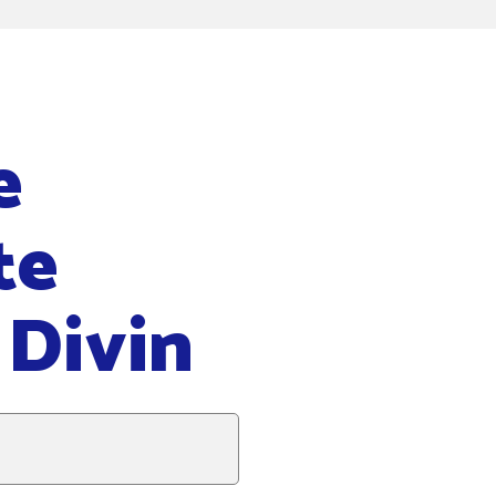
e
te
Divin