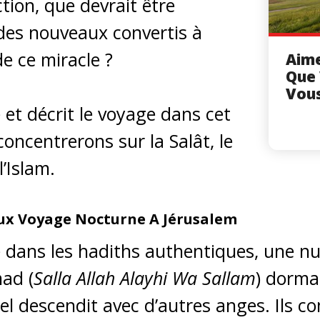
tion, que devrait être
l des nouveaux convertis à
de ce miracle ?
Aime
Que 
Vou
 et décrit le voyage dans cet
concentrerons sur la Salât, le
l’Islam.
uleux Voyage Nocturne A Jérusalem
ns les hadiths authentiques, une nuit
ad (
Salla Allah Alayhi Wa Sallam
) dorma
iel descendit avec d’autres anges. Ils 