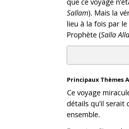
que ce voyage n’ét
Sallam
). Mais la vé
lieu à la fois par l
Prophète (
Salla Al
Principaux Thèmes A
Ce voyage miracu
détails qu’il serait 
ensemble.