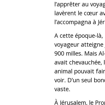
l’apprêter au voyag
lavèrent le cœur a
l’accompagna à Jé
A cette époque-là, 
voyageur atteigne 
900 milles. Mais A
avait chevauchée, 
animal pouvait fai
voir. D’un seul bo
vaste.
À Jérusalem, le P