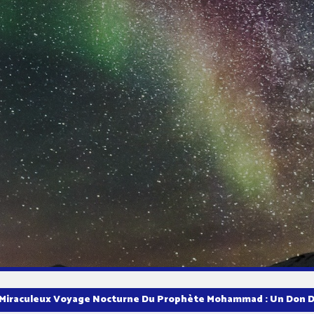
 Miraculeux Voyage Nocturne Du Prophète Mohammad : Un Don D