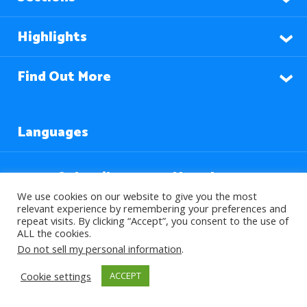
Highlights
Find Out More
Languages
Subscribe to our Newsletter
We use cookies on our website to give you the most
relevant experience by remembering your preferences and
repeat visits. By clicking “Accept”, you consent to the use of
ALL the cookies.
Do not sell my personal information
.
Cookie settings
ACCEPT
© 2026 About Islam. All Rights Reserved.