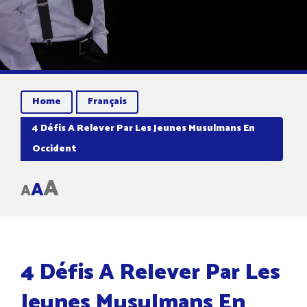
Home
Français
4 Défis A Relever Par Les Jeunes Musulmans En
Occident
A
A
A
4 Défis A Relever Par Les
Jeunes Musulmans En