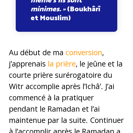
même s’ils sont
minimes. »
(Boukhârî
et Mouslim)
Au début de ma
conversion
,
j’apprenais
la prière
, le jeûne et la
courte prière surérogatoire du
Witr accomplie après l’Ichâ’. J’ai
commencé à la pratiquer
pendant le Ramadan et l’ai
maintenue par la suite. Continuer
à l’accomplir après le Ramadan a