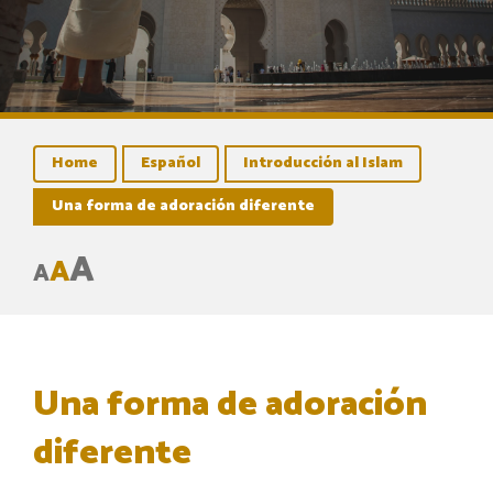
Home
Español
Introducción al Islam
Una forma de adoración diferente
A
A
A
Una forma de adoración
diferente