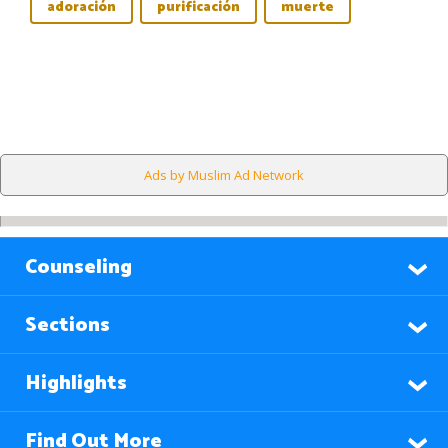
adoración
purificación
muerte
Ads by Muslim Ad Network
Counseling
Sections
Highlights
Find Out More