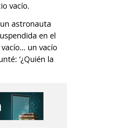
io vacío.
 un astronauta
suspendida en el
 vacío… un vacío
nté: ‘¿Quién la