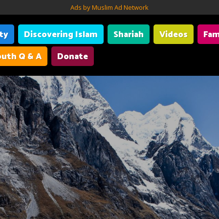
Ads by Muslim Ad Network
ity
Discovering Islam
Shariah
Videos
Fam
uth Q & A
Donate