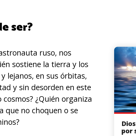
e ser?
 astronauta ruso, nos
n sostiene la tierra y los
y lejanos, en sus órbitas,
ltad y sin desorden en este
o cosmos? ¿Quién organiza
a que no choquen o se
minos?
Dios
por 