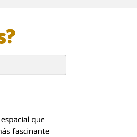
s?
 espacial que
 más fascinante