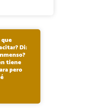
s que
acitar? Di:
o Inmenso?
én tiene
ara pero
ué