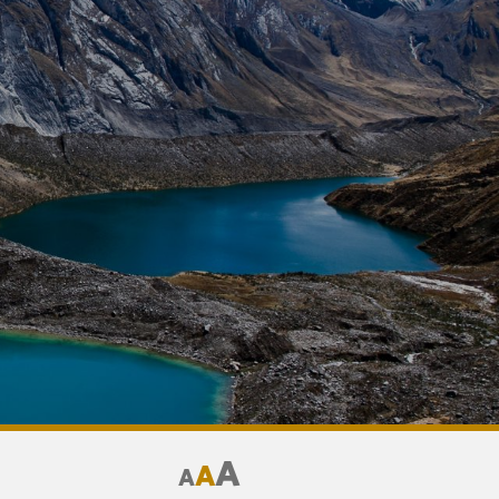
A
A
A