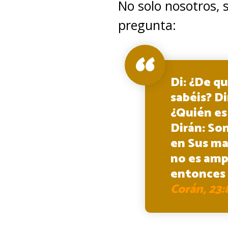
No solo nosotros, 
pregunta:
Di: ¿De qu
sabéis? Di
¿Quién es 
Dirán: Son
en Sus ma
no es ampa
entonces 
Corán, 23